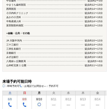
中谷歯科
徒歩約2〜3分
やまうち歯科医院
徒歩約12〜13分
西岡医院
徒歩約14〜15分
小川内科クリニック
徒歩約11〜13分
あかの小児科
徒歩約14〜16分
中島産婦人科
徒歩約14〜15分
富田獣医科病院
徒歩約12〜13分
■
金融・公共・その他
JA 大阪中河内
徒歩約10〜12分
三十三銀行
徒歩約14〜15分
三井住友銀行
徒歩約15〜17分
京都銀行
徒歩約15〜17分
みずほ銀行
徒歩約16〜18分
八尾緑ヶ丘郵便局
徒歩約5〜6分
山本町北第 1 公園
徒歩約11〜12分
来場予約可能日時
◯
：即時予約可
：お電話でお問合せ
―：予約不可
TEL
土
日
月
火
水
木
金
8/8
8/9
8/10
8/11
8/12
8/13
8/14
◯
―
―
―
―
TEL
TEL