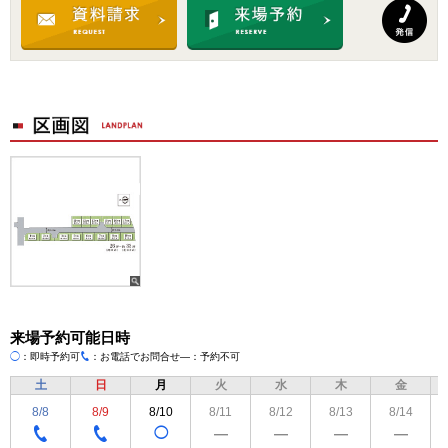
来場予約可能日時
◯
：即時予約可
：お電話でお問合せ
―：予約不可
TEL
土
日
月
火
水
木
金
8/8
8/9
8/10
8/11
8/12
8/13
8/14
◯
―
―
―
―
TEL
TEL