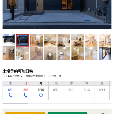
来場予約可能日時
◯
：即時予約可
：お電話でお問合せ
―：予約不可
TEL
土
日
月
火
水
木
金
8/8
8/9
8/10
8/11
8/12
8/13
8/14
◯
―
―
―
―
TEL
TEL