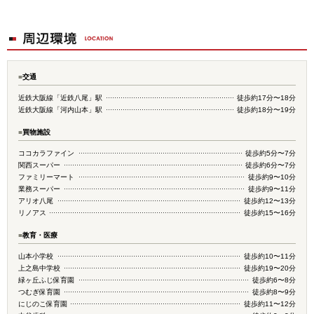
■
交通
近鉄大阪線「近鉄八尾」駅
徒歩約17分〜18分
近鉄大阪線「河内山本」駅
徒歩約18分〜19分
■
買物施設
ココカラファイン
徒歩約5分〜7分
関西スーパー
徒歩約6分〜7分
ファミリーマート
徒歩約9〜10分
業務スーパー
徒歩約9〜11分
アリオ八尾
徒歩約12〜13分
リノアス
徒歩約15〜16分
■
教育・医療
山本小学校
徒歩約10〜11分
上之島中学校
徒歩約19〜20分
緑ヶ丘ふじ保育園
徒歩約6〜8分
つむぎ保育園
徒歩約8〜9分
にじのこ保育園
徒歩約11〜12分