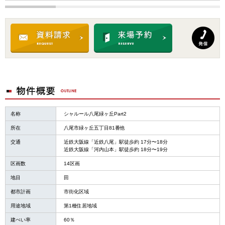
名称
シャルール八尾緑ヶ丘Part2
所在
八尾市緑ヶ丘五丁目81番他
交通
近鉄大阪線「近鉄八尾」駅徒歩約 17分〜18分
近鉄大阪線「河内山本」駅徒歩約 18分〜19分
区画数
14区画
地目
田
都市計画
市街化区域
用途地域
第1種住居地域
建ぺい率
60％