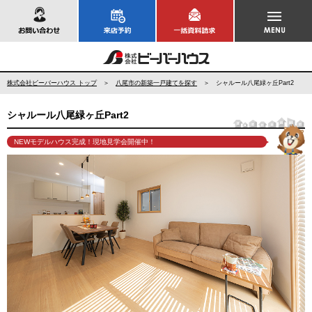
お問い合わせ
株式会社ビーバーハウス トップ
＞
八尾市の新築一戸建てを探す
＞ シャルール八尾緑ヶ丘Part2
シャルール八尾緑ヶ丘Part2
NEWモデルハウス完成！現地見学会開催中！