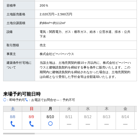
容積率
200％
土地販売価格
2,020万円～2,560万円
土地分譲面積
約88m²〜約112m²
設備
電気：関西電力、ガス：都市ガス、給水：公営水道、排水：公共
下水
取引態様
売主
事業主
株式会社ビーバーハウス
建築条件付宅地に
当該土地は、土地売買契約後10ヶ月以内に、株式会社ビーバーハ
ついて
ウスと建物請負契約を締結する事を条件に販売いたします。この
期間内に建物請負契約を締結されなかった場合は、土地売買契約
は白紙となり受領した手付金等は全額返却いたします。
来場予約可能日時
◯
：即時予約可
：お電話でお問合せ
―：予約不可
TEL
土
日
月
火
水
木
金
8/8
8/9
8/10
8/11
8/12
8/13
8/14
◯
―
―
―
―
TEL
TEL