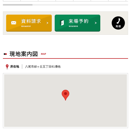
所在地
八尾市緑ヶ丘五丁目81番他