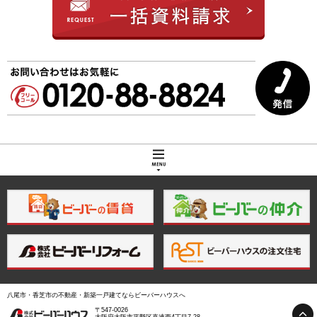
トップページ
大阪の一戸建てを探す
八尾市の一戸建て
藤井寺市の一戸建て
八尾市・香芝市の不動産・新築一戸建てならビーバーハウスへ
〒547-0026
大阪府大阪市平野区喜連西4丁目7-28