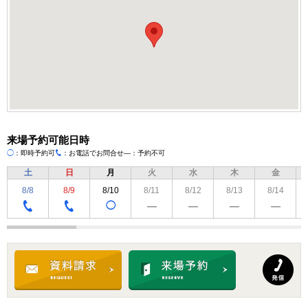
来場予約可能日時
◯
：即時予約可
：お電話でお問合せ
―：予約不可
TEL
土
日
月
火
水
木
金
8/8
8/9
8/10
8/11
8/12
8/13
8/14
◯
―
―
―
―
TEL
TEL