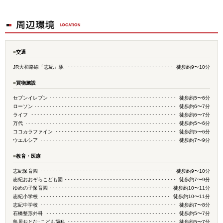
■
交通
JR大和路線「志紀」駅
徒歩約9〜10分
■
買物施設
セブンイレブン
徒歩約5〜6分
ローソン
徒歩約6〜7分
ライフ
徒歩約6〜7分
万代
徒歩約5〜6分
ココカラファイン
徒歩約5〜6分
ウエルシア
徒歩約7〜9分
■
教育・医療
志紀保育園
徒歩約9〜10分
志紀おおぞらこども園
徒歩約7〜9分
ゆめの子保育園
徒歩約10〜11分
志紀小学校
徒歩約10〜11分
志紀中学校
徒歩約7〜8分
石橋整形外科
徒歩約5〜7分
鳥居おとな･こども歯科
徒歩約5〜7分