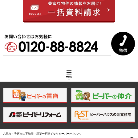
トップページ
大阪の一戸建てを探す
八尾市の一戸建て
藤井寺市の一戸建て
八尾市・香芝市の不動産・新築一戸建てならビーバーハウスへ