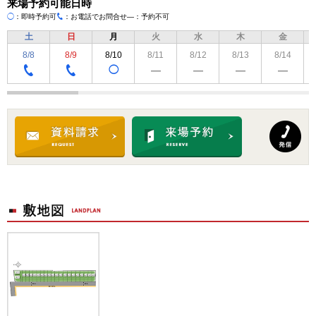
来場予約可能日時
◯
：即時予約可
：お電話でお問合せ
―：予約不可
TEL
土
日
月
火
水
木
金
8/8
8/9
8/10
8/11
8/12
8/13
8/14
◯
―
―
―
―
TEL
TEL