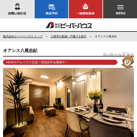
お問い合わせ
株式会社ビーバーハウス トップ
＞
八尾市の新築一戸建てを探す
＞ オアシス八尾志紀
オアシス八尾志紀
NEWモデルハウス完成！現地見学会開催中！