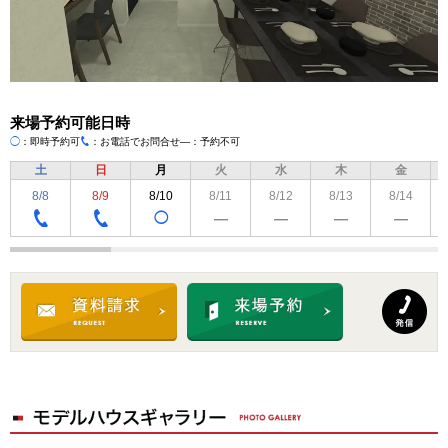
来場予約可能日時
◯
：即時予約可
：お電話でお問合せ
―：予約不可
TEL
土
日
月
火
水
木
金
8/8
8/9
8/10
8/11
8/12
8/13
8/14
◯
―
―
―
―
TEL
TEL