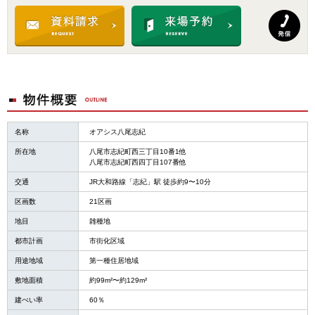
名称
オアシス八尾志紀
所在地
八尾市志紀町西三丁目10番1他
八尾市志紀町西四丁目107番他
交通
JR大和路線「志紀」駅 徒歩約9〜10分
区画数
21区画
地目
雑種地
都市計画
市街化区域
用途地域
第一種住居地域
敷地面積
約99m²〜約129m²
建ぺい率
60％