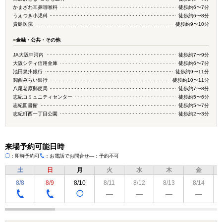
かまざわ耳鼻咽喉科
徒歩約6〜7分
うえつき小児科
徒歩約6〜8分
貴島医院
徒歩約9〜10分
■
金融・公共・その他
JA大阪中河内
徒歩約7〜9分
大阪シティ信用金庫
徒歩約6〜7分
池田泉州銀行
徒歩約9〜11分
関西みらい銀行
徒歩約10〜11分
八尾老原郵便局
徒歩約7〜8分
志紀コミュニティセンター
徒歩約5〜6分
志紀図書館
徒歩約5〜7分
志紀町西一丁目公園
徒歩約2〜3分
来場予約可能日時
◯
：即時予約可
：お電話でお問合せ
―：予約不可
TEL
土
日
月
火
水
木
金
8/8
8/9
8/10
8/11
8/12
8/13
8/14
◯
―
―
―
―
TEL
TEL