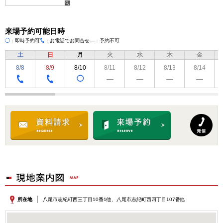
来場予約可能日時
◯
：即時予約可
：お電話でお問合せ
―：予約不可
TEL
土
日
月
火
水
木
金
8/8
8/9
8/10
8/11
8/12
8/13
8/14
◯
―
―
―
―
TEL
TEL
所在地
八尾市志紀町西三丁目10番1他、八尾市志紀町西四丁目107番他