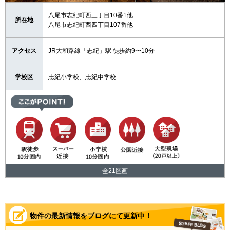
八尾市志紀町西三丁目10番1他
所在地
八尾市志紀町西四丁目107番他
アクセス
JR大和路線「志紀」駅 徒歩約9〜10分
学校区
志紀小学校、志紀中学校
全21区画
物件の最新情報をブログにて更新中！