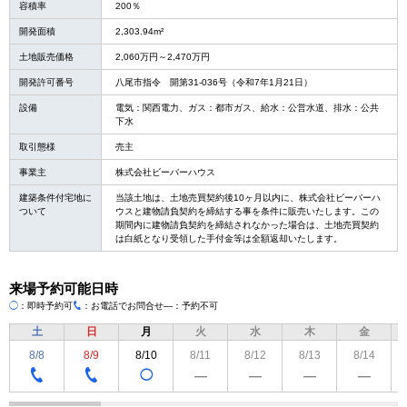
容積率
200％
開発面積
2,303.94m²
土地販売価格
2,060万円～2,470万円
開発許可番号
八尾市指令 開第31-036号（令和7年1月21日）
設備
電気：関西電力、ガス：都市ガス、給水：公営水道、排水：公共
下水
取引態様
売主
事業主
株式会社ビーバーハウス
建築条件付宅地に
当該土地は、土地売買契約後10ヶ月以内に、株式会社ビーバーハ
ついて
ウスと建物請負契約を締結する事を条件に販売いたします。この
期間内に建物請負契約を締結されなかった場合は、土地売買契約
は白紙となり受領した手付金等は全額返却いたします。
来場予約可能日時
◯
：即時予約可
：お電話でお問合せ
―：予約不可
TEL
土
日
月
火
水
木
金
8/8
8/9
8/10
8/11
8/12
8/13
8/14
◯
―
―
―
―
TEL
TEL