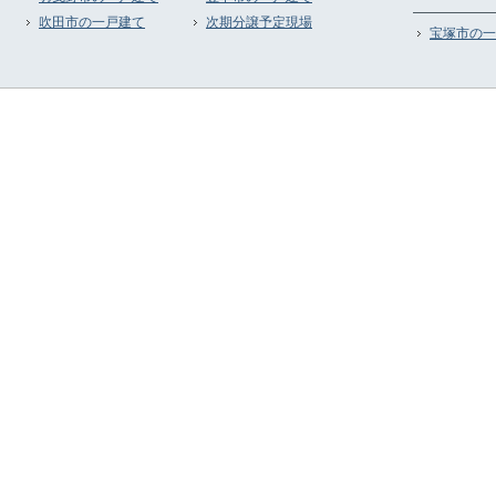
吹田市の一戸建て
次期分譲予定現場
宝塚市の一