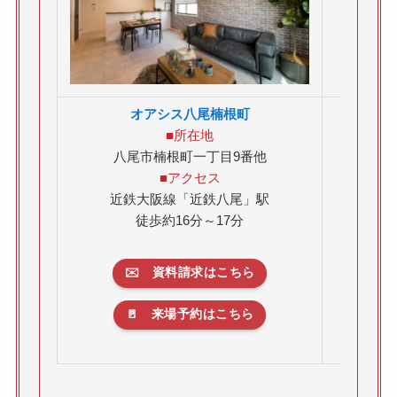
オアシス八尾楠根町
■所在地
八尾市楠根町一丁目9番他
八尾
■アクセス
近鉄大阪線「近鉄八尾」駅
徒歩約16分～17分
✉️ 資料請求はこちら
🚪 来場予約はこちら