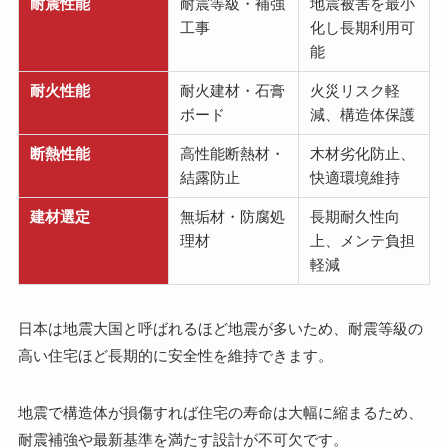
耐震性能
耐震等級・補強
地震被害を最小
工事
化し長期利用可
能
耐火性能
耐火建材・石膏
火災リスク軽
ボード
減、構造体保護
断熱性能
高性能断熱材・
木材劣化防止、
結露防止
快適環境維持
建材選定
無垢材・防腐処
長期耐久性向
理材
上、メンテ負担
軽減
日本は地震大国と呼ばれるほど地震が多いため、耐震等級の
高い住宅ほど長期的に安全性を維持できます。
地震で構造体が損傷すれば住宅の寿命は大幅に縮まるため、
耐震補強や最新基準を満たす設計が不可欠です。