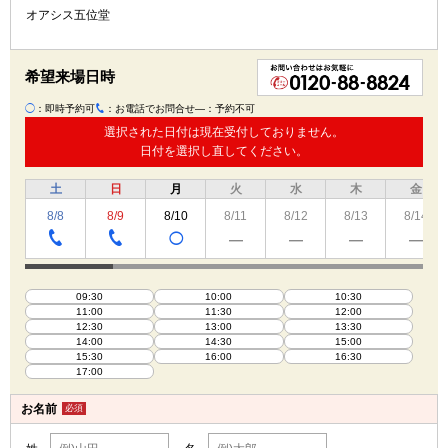
オアシス五位堂
希望来場日時
◯
：即時予約可
：お電話でお問合せ
―：予約不可
TEL
選択された日付は現在受付しておりません。
日付を選択し直してください。
土
日
月
火
水
木
金
8/8
8/9
8/10
8/11
8/12
8/13
8/14
◯
―
―
―
―
TEL
TEL
09:30
10:00
10:30
11:00
11:30
12:00
12:30
13:00
13:30
14:00
14:30
15:00
15:30
16:00
16:30
17:00
お名前
必須