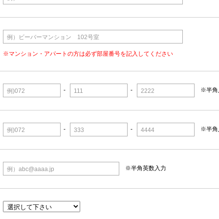
例）ビーバーマンション 102号室
※マンション・アパートの方は必ず部屋番号を記入してください
-
-
※半角
例)072
111
2222
-
-
※半角
例)072
333
4444
※半角英数入力
例）abc@aaaa.jp