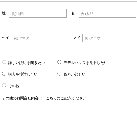
姓
名
例)山田
例)太郎
セイ
メイ
例)ヤマダ
例)タロウ
詳しい説明を聞きたい
モデルハウスを見学したい
購入を検討したい
資料が欲しい
その他
その他のお問合せ内容は、こちらにご記入ください