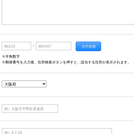
-
例)123
例)4567
住所検索
※半角数字
※郵便番号を入力後、住所検索ボタンを押すと、該当する住所が表示されます。
例）大阪市平野区喜連西
例）4-7-28